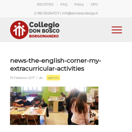
REGISTRO
FAQ
Policy
DPO
[+39] 0322847211 | info@donboscoborgo.it
news-the-english-corner-my-
extracurricular-activities
admin
/
19 Febbraio 2017
da