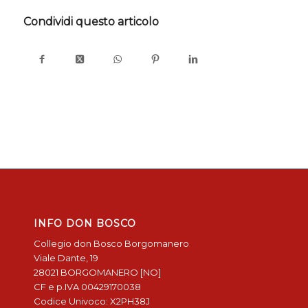
Condividi questo articolo
INFO DON BOSCO
Collegio don Bosco Borgomanero
Viale Dante, 19
28021 BORGOMANERO [NO]
CF e p.IVA 00429170038
Codice Univoco: X2PH38J