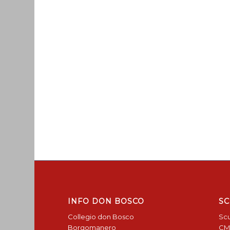
INFO DON BOSCO
SC
Collegio don Bosco
Scu
Borgomanero
CM