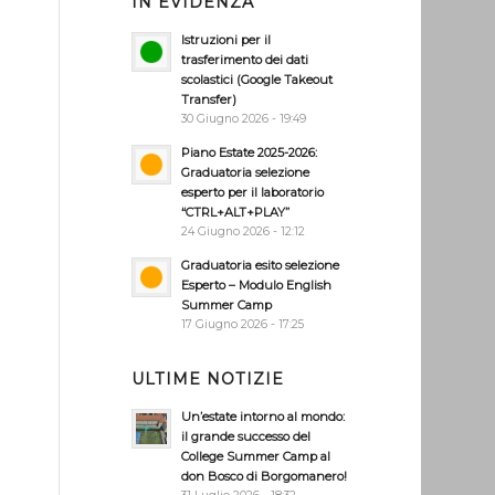
IN EVIDENZA
Istruzioni per il
trasferimento dei dati
scolastici (Google Takeout
Transfer)
30 Giugno 2026 - 19:49
Piano Estate 2025-2026:
Graduatoria selezione
esperto per il laboratorio
“CTRL+ALT+PLAY”
24 Giugno 2026 - 12:12
Graduatoria esito selezione
Esperto – Modulo English
Summer Camp
17 Giugno 2026 - 17:25
ULTIME NOTIZIE
Un’estate intorno al mondo:
il grande successo del
College Summer Camp al
don Bosco di Borgomanero!