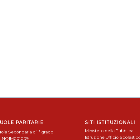
UOLE PARITARIE
SITI ISTITUZIONALI
Ministero della Pubblica
ola Secondaria di I° grado
Istruzione
Ufficio Scolastic
: NO1M001009