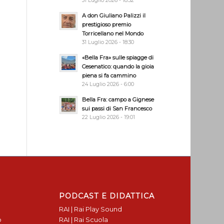
31 Luglio 2026 - 18:32
A don Giuliano Palizzi il
prestigioso premio
Torricellano nel Mondo
31 Luglio 2026 - 18:30
«Bella Fra» sulle spiagge di
Cesenatico: quando la gioia
piena si fa cammino
24 Luglio 2026 - 6:00
Bella Fra: campo a Gignese
sui passi di San Francesco
22 Luglio 2026 - 19:01
PODCAST E DIDATTICA
RAI | Rai Play Sound
o
RAI | Rai Scuola