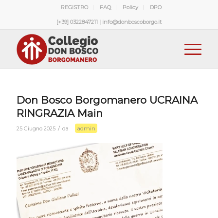
REGISTRO
FAQ
Policy
DPO
[+39] 0322847211 | info@donboscoborgo.it
Don Bosco Borgomanero UCRAINA
RINGRAZIA Main
admin
/
25 Giugno 2025
da