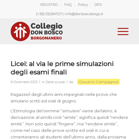
REGISTRO
FAQ
Policy
DPO
[+39] 0322847211 | info@donboscoborgo.it
Licei: al via le prime simulazioni
degli esami finali
Giovanni Campagnoli
/
/
9 Dicembre 2023
in
Dalla scuola
da
Ragazze/i degli ultimi anni impegnati nelle prove che
simulano scritti ed orali di giugno.
L’Etimologia del termine “
simulare
” viene
dal
latino, è
derivazione
di
simĭlis
cioè “simile”; significa quindi “rendere
simile”. Non solo quindi “fingere”, ma “rendere simile”,
come nel caso delle prove scritte ed orali in cui si
cimenteranno gli studenti dell’ultimo anno, dalla prossima