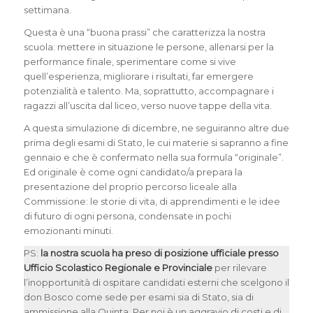
settimana.
Questa è una “buona prassi” che caratterizza la nostra
scuola: mettere in situazione le persone, allenarsi per la
performance finale, sperimentare come si vive
quell’esperienza, migliorare i risultati, far emergere
potenzialità e talento. Ma, soprattutto, accompagnare i
ragazzi all’uscita dal liceo, verso nuove tappe della vita.
A questa simulazione di dicembre, ne seguiranno altre due
prima degli esami di Stato, le cui materie si sapranno a fine
gennaio e che è confermato nella sua formula “originale”.
Ed originale è come ogni candidato/a prepara la
presentazione del proprio percorso liceale alla
Commissione: le storie di vita, di apprendimenti e le idee
di futuro di ogni persona, condensate in pochi
emozionanti minuti.
PS:
la nostra scuola ha preso di posizione ufficiale presso
Ufficio Scolastico Regionale e Provinciale
per rilevare
l’inopportunità di ospitare candidati esterni che scelgono il
don Bosco come sede per esami sia di Stato, sia di
ammissione alla Quinta. Per noi è un aggravio di costi e di