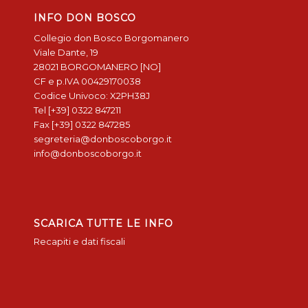
INFO DON BOSCO
Collegio don Bosco Borgomanero
Viale Dante, 19
28021 BORGOMANERO [NO]
CF e p.IVA 00429170038
Codice Univoco: X2PH38J
Tel [+39] 0322 847211
Fax [+39] 0322 847285
segreteria@donboscoborgo.it
info@donboscoborgo.it
SCARICA TUTTE LE INFO
Recapiti e dati fiscali