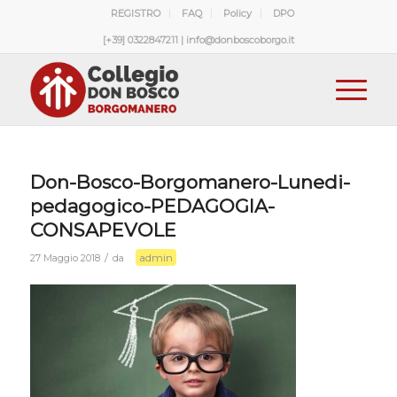
REGISTRO
FAQ
Policy
DPO
[+39] 0322847211 | info@donboscoborgo.it
Don-Bosco-Borgomanero-Lunedi-
pedagogico-PEDAGOGIA-
CONSAPEVOLE
admin
/
27 Maggio 2018
da