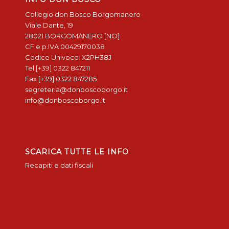
Collegio don Bosco Borgomanero
Viale Dante, 19
28021 BORGOMANERO [NO]
CF e p.IVA 00429170038
Codice Univoco: X2PH38J
Tel [+39] 0322 847211
Fax [+39] 0322 847285
segreteria@donboscoborgo.it
info@donboscoborgo.it
SCARICA TUTTE LE INFO
Recapiti e dati fiscali