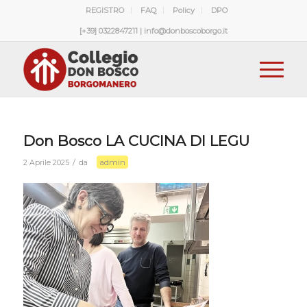
REGISTRO
FAQ
Policy
DPO
[+39] 0322847211 | info@donboscoborgo.it
Don Bosco LA CUCINA DI LEGU
admin
/
2 Aprile 2025
da