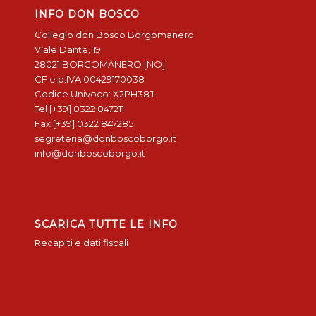
INFO DON BOSCO
Collegio don Bosco Borgomanero
Viale Dante, 19
28021 BORGOMANERO [NO]
CF e p.IVA 00429170038
Codice Univoco: X2PH38J
Tel [+39] 0322 847211
Fax [+39] 0322 847285
segreteria@donboscoborgo.it
info@donboscoborgo.it
SCARICA TUTTE LE INFO
Recapiti e dati fiscali