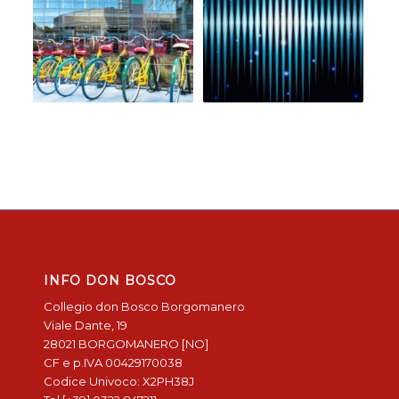
INFO DON BOSCO
Collegio don Bosco Borgomanero
Viale Dante, 19
28021 BORGOMANERO [NO]
CF e p.IVA 00429170038
Codice Univoco: X2PH38J