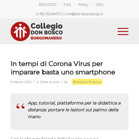
REGISTRO
FAQ
Policy
DPO
[+39] 0322847211 | info@donboscoborgo.it
In tempi di Corona Virus per
imparare basta uno smartphone
Barbara Franco
/
/
6 Marzo 2020
in
Dalla scuola
da
App, tutorial, piattaforme per la didattica a
distanza: portare le lezioni sul palmo della
mano
Con la chiusura forzata delle Scuole a causa