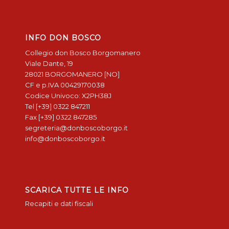
INFO DON BOSCO
Collegio don Bosco Borgomanero
Viale Dante, 19
28021 BORGOMANERO [NO]
CF e p.IVA 00429170038
Codice Univoco: X2PH38J
Tel [+39] 0322 847211
Fax [+39] 0322 847285
segreteria@donboscoborgo.it
info@donboscoborgo.it
SCARICA TUTTE LE INFO
Recapiti e dati fiscali