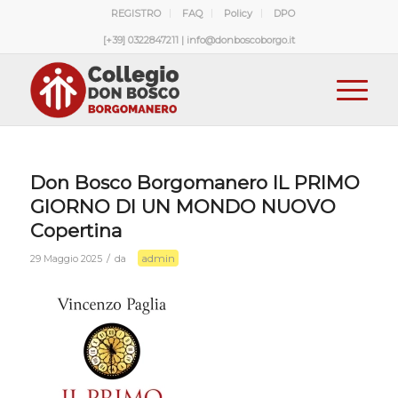
REGISTRO
FAQ
Policy
DPO
[+39] 0322847211 | info@donboscoborgo.it
Don Bosco Borgomanero IL PRIMO
GIORNO DI UN MONDO NUOVO
Copertina
admin
/
29 Maggio 2025
da