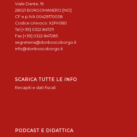
Viale Dante, 19
28021 BORGOMANERO [NO]
CF e p.IVA 00429170038
Codice Univoco: X2PH38J
Tel [+39] 0322 847211
Fax [+39] 0322 847285
segreteria@donboscoborgo.it
info@donboscoborgo.it
SCARICA TUTTE LE INFO
Recapiti e dati fiscali
PODCAST E DIDATTICA