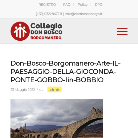
REGISTRO
FAQ
Policy
DPO
[+39] 0322847211 | info@donboscoborgo.it
Don-Bosco-Borgomanero-Arte-IL-
PAESAGGIO-DELLA-GIOCONDA-
PONTE-GOBBO-Iin-BOBBIO
admin
/
23 Maggio 2022
da