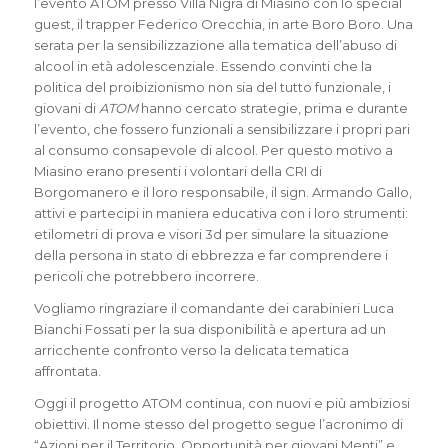
l’evento ATOM presso Villa Nigra di Miasino con lo special
guest, il trapper Federico Orecchia, in arte Boro Boro. Una
serata per la sensibilizzazione alla tematica dell’abuso di
alcool in età adolescenziale. Essendo convinti che la
politica del proibizionismo non sia del tutto funzionale, i
giovani di
ATOM
hanno cercato strategie, prima e durante
l’evento, che fossero funzionali a sensibilizzare i propri pari
al consumo consapevole di alcool. Per questo motivo a
Miasino erano presenti i volontari della CRI di
Borgomanero e il loro responsabile, il sign. Armando Gallo,
attivi e partecipi in maniera educativa con i loro strumenti:
etilometri di prova e visori 3d per simulare la situazione
della persona in stato di ebbrezza e far comprendere i
pericoli che potrebbero incorrere.
Vogliamo ringraziare il comandante dei carabinieri Luca
Bianchi Fossati per la sua disponibilità e apertura ad un
arricchente confronto verso la delicata tematica
affrontata.
Oggi il progetto ATOM continua, con nuovi e più ambiziosi
obiettivi. Il nome stesso del progetto segue l’acronimo di
“Azioni per il Territorio, Opportunità per giovani Menti” e