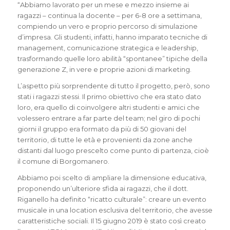
“Abbiamo lavorato per un mese e mezzo insieme ai
ragazzi – continua la docente – per 6-8 ore a settimana,
compiendo un vero e proprio percorso di simulazione
d’impresa. Gli studenti, infatti, hanno imparato tecniche di
management, comunicazione strategica e leadership,
trasformando quelle loro abilità “spontanee” tipiche della
generazione Z, in vere e proprie azioni di marketing.
L’aspetto più sorprendente di tutto il progetto, però, sono
stati i ragazzi stessi. Il primo obiettivo che era stato dato
loro, era quello di coinvolgere altri studenti e amici che
volessero entrare a far parte del team; nel giro di pochi
giorni il gruppo era formato da più di 50 giovani del
territorio, di tutte le età e provenienti da zone anche
distanti dal luogo prescelto come punto di partenza, cioè
il comune di Borgomanero.
Abbiamo poi scelto di ampliare la dimensione educativa,
proponendo un’ulteriore sfida ai ragazzi, che il dott.
Riganello ha definito “ricatto culturale”: creare un evento
musicale in una location esclusiva del territorio, che avesse
caratteristiche sociali. Il 15 giugno 2019 è stato così creato