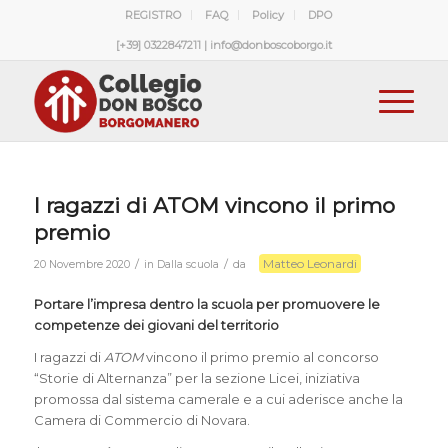
REGISTRO
FAQ
Policy
DPO
[+39] 0322847211 | info@donboscoborgo.it
I ragazzi di ATOM vincono il primo
premio
Matteo Leonardi
/
/
20 Novembre 2020
in
Dalla scuola
da
Portare l’impresa dentro la scuola per promuovere le
competenze dei giovani del territorio
I ragazzi di
ATOM
vincono il primo premio al concorso
“Storie di Alternanza” per la sezione Licei, iniziativa
promossa dal sistema camerale e a cui aderisce anche la
Camera di Commercio di Novara.