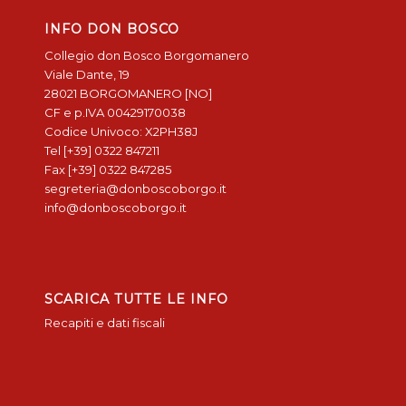
INFO DON BOSCO
Collegio don Bosco Borgomanero
Viale Dante, 19
28021 BORGOMANERO [NO]
CF e p.IVA 00429170038
Codice Univoco: X2PH38J
Tel [+39] 0322 847211
Fax [+39] 0322 847285
segreteria@donboscoborgo.it
info@donboscoborgo.it
SCARICA TUTTE LE INFO
Recapiti e dati fiscali