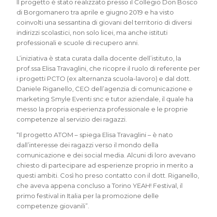
Il progetto è stato realizzato presso il Collegio Don Bosco
di Borgomanero tra aprile e giugno 2019 e ha visto
coinvolti una sessantina di giovani del territorio di diversi
indirizzi scolastici, non solo licei, ma anche istituti
professionali e scuole di recupero anni.
L’iniziativa è stata curata dalla docente dell’istituto, la
prof.ssa Elisa Travaglini, che ricopre il ruolo di referente per
i progetti PCTO (ex alternanza scuola-lavoro) e dal dott.
Daniele Riganello, CEO dell’agenzia di comunicazione e
marketing Smyle Eventi snc e tutor aziendale, il quale ha
messo la propria esperienza professionale e le proprie
competenze al servizio dei ragazzi.
“Il progetto ATOM – spiega Elisa Travaglini – è nato
dall’interesse dei ragazzi verso il mondo della
comunicazione e dei social media. Alcuni di loro avevano
chiesto di partecipare ad esperienze proprio in merito a
questi ambiti. Così ho preso contatto con il dott. Riganello,
che aveva appena concluso a Torino YEAH! Festival, il
primo festival in Italia per la promozione delle
competenze giovanili”.