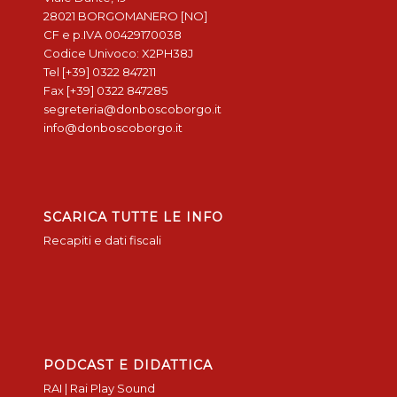
28021 BORGOMANERO [NO]
CF e p.IVA 00429170038
Codice Univoco: X2PH38J
Tel [+39] 0322 847211
Fax [+39] 0322 847285
segreteria@donboscoborgo.it
info@donboscoborgo.it
SCARICA TUTTE LE INFO
Recapiti e dati fiscali
PODCAST E DIDATTICA
RAI | Rai Play Sound