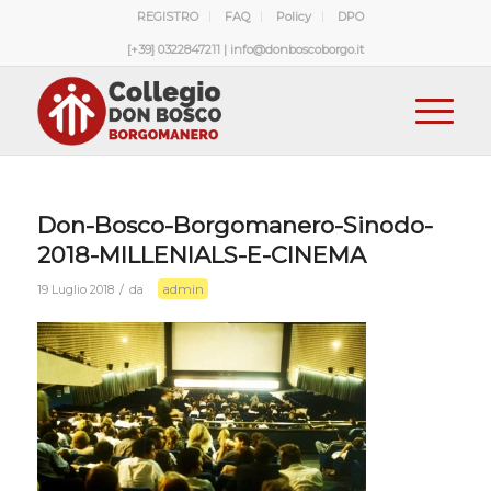
REGISTRO
FAQ
Policy
DPO
[+39] 0322847211 | info@donboscoborgo.it
Don-Bosco-Borgomanero-Sinodo-
2018-MILLENIALS-E-CINEMA
admin
/
19 Luglio 2018
da