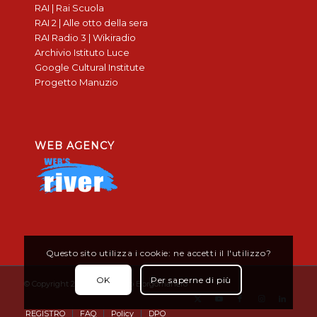
RAI | Rai Scuola
RAI 2 | Alle otto della sera
RAI Radio 3 | Wikiradio
Archivio Istituto Luce
Google Cultural Institute
Progetto Manuzio
WEB AGENCY
Questo sito utilizza i cookie: ne accetti il l'utilizzo?
OK
Per saperne di più
© Copyright 2019 - Don Bosco Borgomanero
REGISTRO
FAQ
Policy
DPO