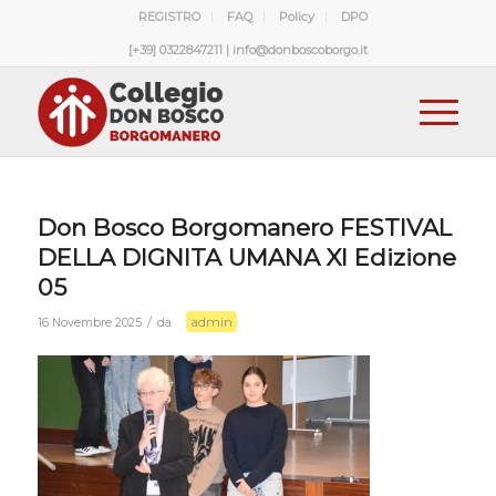
REGISTRO
FAQ
Policy
DPO
[+39] 0322847211 | info@donboscoborgo.it
Don Bosco Borgomanero FESTIVAL
DELLA DIGNITA UMANA XI Edizione
05
admin
/
16 Novembre 2025
da