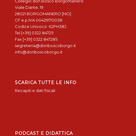
Collegio don Bosco Borgomanero
Viale Dante, 19
28021 BORGOMANERO [NO]
CF e p.IVA 00429170038
Codice Univoco: X2PH38J
Tel [+39] 0322 847211
Fax [+39] 0322 847285
segreteria@donboscoborgo.it
info@donboscoborgo.it
SCARICA TUTTE LE INFO
Recapiti e dati fiscali
PODCAST E DIDATTICA