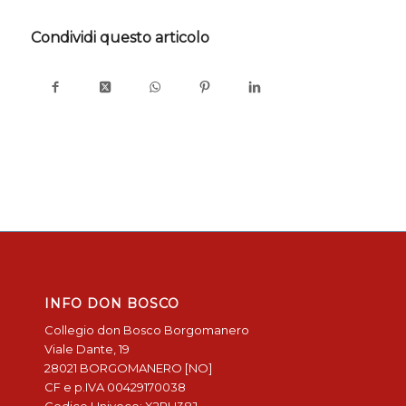
Condividi questo articolo
INFO DON BOSCO
Collegio don Bosco Borgomanero
Viale Dante, 19
28021 BORGOMANERO [NO]
CF e p.IVA 00429170038