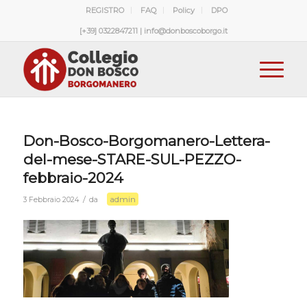
REGISTRO
FAQ
Policy
DPO
[+39] 0322847211 | info@donboscoborgo.it
Don-Bosco-Borgomanero-Lettera-
del-mese-STARE-SUL-PEZZO-
febbraio-2024
admin
/
3 Febbraio 2024
da