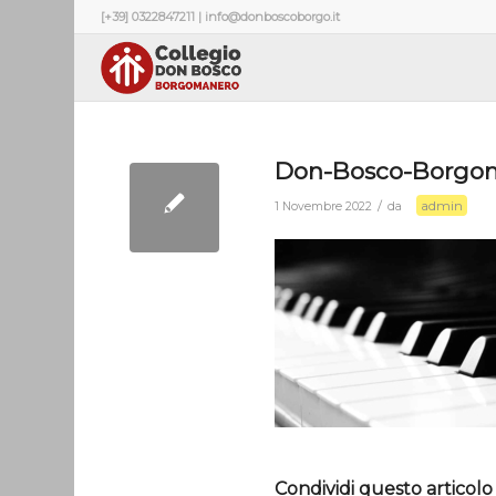
[+39] 0322847211 | info@donboscoborgo.it
Don-Bosco-Borgo
admin
/
1 Novembre 2022
da
Condividi questo articolo