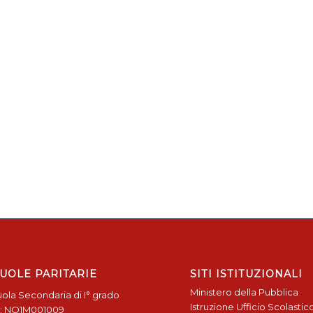
UOLE PARITARIE
SITI ISTITUZIONALI
Ministero della Pubblica
ola Secondaria di I° grado
Istruzione
Ufficio Scolastic
: NO1M001009