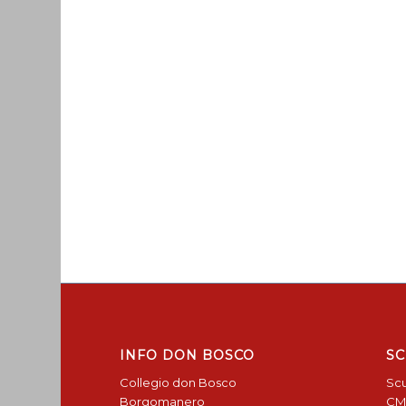
INFO DON BOSCO
SC
Collegio don Bosco
Scu
Borgomanero
CM