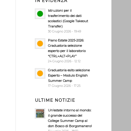
IN EVIDENZA
Istruzioni per il
trasferimento dei dati
scolastici (Google Takeout
Transfer)
30 Giugno 2026 - 19:49
Piano Estate 2025-2026:
Graduatoria selezione
esperto per il laboratorio
“CTRL+ALT+PLAY”
24 Giugno 2026 - 12:12
Graduatoria esito selezione
Esperto – Modulo English
Summer Camp
17 Giugno 2026 - 17:25
ULTIME NOTIZIE
Un’estate intorno al mondo:
il grande successo del
College Summer Camp al
don Bosco di Borgomanero!