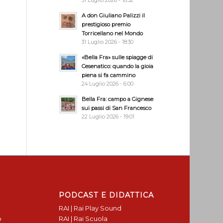
31 Luglio 2026 - 18:32
A don Giuliano Palizzi il
prestigioso premio
Torricellano nel Mondo
31 Luglio 2026 - 18:30
«Bella Fra» sulle spiagge di
Cesenatico: quando la gioia
piena si fa cammino
24 Luglio 2026 - 6:00
Bella Fra: campo a Gignese
sui passi di San Francesco
22 Luglio 2026 - 19:01
PODCAST E DIDATTICA
RAI | Rai Play Sound
o
RAI | Rai Scuola