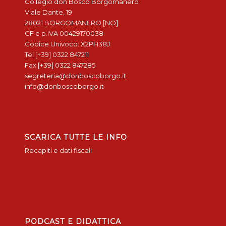
Collegio don Bosco Borgomanero
Viale Dante, 19
28021 BORGOMANERO [NO]
CF e p.IVA 00429170038
Codice Univoco: X2PH38J
Tel [+39] 0322 847211
Fax [+39] 0322 847285
segreteria@donboscoborgo.it
info@donboscoborgo.it
SCARICA TUTTE LE INFO
Recapiti e dati fiscali
PODCAST E DIDATTICA