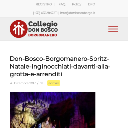
REGISTRO
FAQ
Policy
DPO
[+39] 0322847211 | info@donboscoborgo.it
Don-Bosco-Borgomanero-Spritz-
Natale-inginocchiati-davanti-alla-
grotta-e-arrenditi
admin
/
26 Dicembre 2017
da