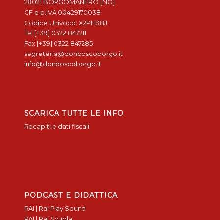
28021 BORGOMANERO [NO]
CF e p.IVA 00429170038
Codice Univoco: X2PH38J
Tel [+39] 0322 847211
Fax [+39] 0322 847285
segreteria@donboscoborgo.it
info@donboscoborgo.it
SCARICA TUTTE LE INFO
Recapiti e dati fiscali
PODCAST E DIDATTICA
RAI | Rai Play Sound
RAI | Rai Scuola