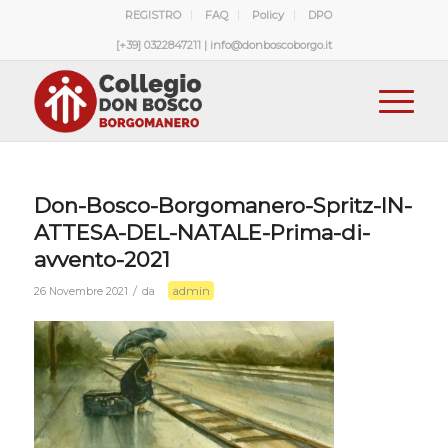
REGISTRO
FAQ
Policy
DPO
[+39] 0322847211 | info@donboscoborgo.it
Don-Bosco-Borgomanero-Spritz-IN-
ATTESA-DEL-NATALE-Prima-di-
avvento-2021
admin
/
26 Novembre 2021
da