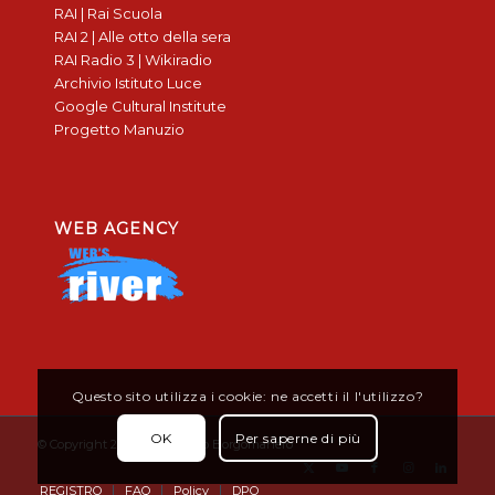
RAI | Rai Scuola
RAI 2 | Alle otto della sera
RAI Radio 3 | Wikiradio
Archivio Istituto Luce
Google Cultural Institute
Progetto Manuzio
WEB AGENCY
Questo sito utilizza i cookie: ne accetti il l'utilizzo?
OK
Per saperne di più
© Copyright 2019 - Don Bosco Borgomanero
REGISTRO
FAQ
Policy
DPO