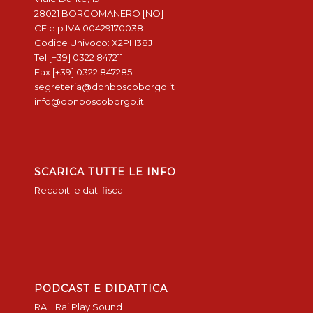
28021 BORGOMANERO [NO]
CF e p.IVA 00429170038
Codice Univoco: X2PH38J
Tel [+39] 0322 847211
Fax [+39] 0322 847285
segreteria@donboscoborgo.it
info@donboscoborgo.it
SCARICA TUTTE LE INFO
Recapiti e dati fiscali
PODCAST E DIDATTICA
RAI | Rai Play Sound