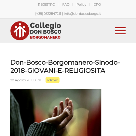
REGISTRO
FAQ
Policy
DPO
[+39] 0322847211 | info@donboscoborgo.it
Don-Bosco-Borgomanero-Sinodo-
2018-GIOVANI-E-RELIGIOSITA
admin
/
29 Agosto 2018
da