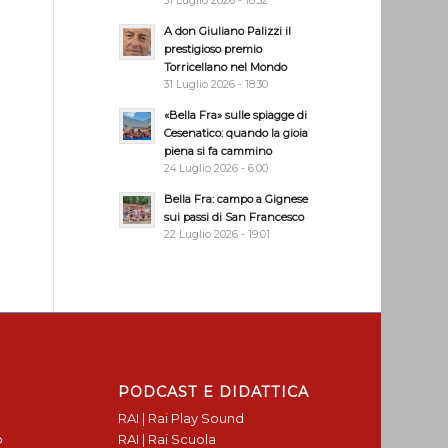
31 Luglio 2026 - 18:32
A don Giuliano Palizzi il
prestigioso premio
Torricellano nel Mondo
31 Luglio 2026 - 18:30
«Bella Fra» sulle spiagge di
Cesenatico: quando la gioia
piena si fa cammino
24 Luglio 2026 - 6:00
Bella Fra: campo a Gignese
sui passi di San Francesco
22 Luglio 2026 - 19:01
PODCAST E DIDATTICA
RAI | Rai Play Sound
o
RAI | Rai Scuola