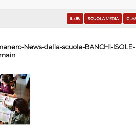
IL dB
SCUOLA MEDIA
CLA
anero-News-dalla-scuola-BANCHI-ISOLE-
main