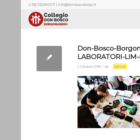
[+39] 0322847211 | info@donboscoborgo.it
Don-Bosco-Borgom
LABORATORI-LIM-
admin
/
2 Ottobre 2018
da