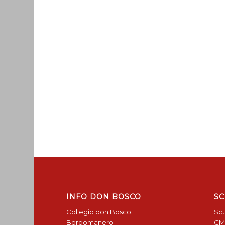
INFO DON BOSCO
SC
Collegio don Bosco
Scu
Borgomanero
CM