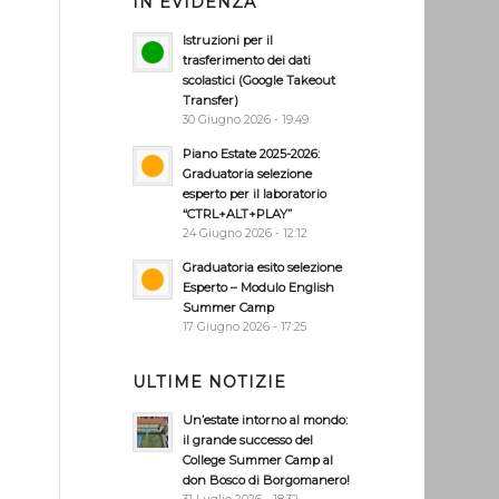
IN EVIDENZA
Istruzioni per il
trasferimento dei dati
scolastici (Google Takeout
Transfer)
30 Giugno 2026 - 19:49
Piano Estate 2025-2026:
Graduatoria selezione
esperto per il laboratorio
“CTRL+ALT+PLAY”
24 Giugno 2026 - 12:12
Graduatoria esito selezione
Esperto – Modulo English
Summer Camp
17 Giugno 2026 - 17:25
ULTIME NOTIZIE
Un’estate intorno al mondo:
il grande successo del
College Summer Camp al
don Bosco di Borgomanero!