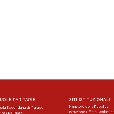
UOLE PARITARIE
SITI ISTITUZIONALI
Ministero della Pubblica
ola Secondaria di I° grado
Istruzione
Ufficio Scolastic
: NO1M001009