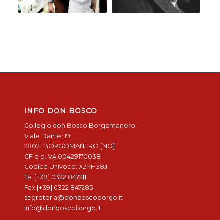
INFO DON BOSCO
Collegio don Bosco Borgomanero
Viale Dante, 19
28021 BORGOMANERO [NO]
CF e p.IVA 00429170038
Codice Univoco: X2PH38J
Tel [+39] 0322 847211
Fax [+39] 0322 847285
segreteria@donboscoborgo.it
info@donboscoborgo.it