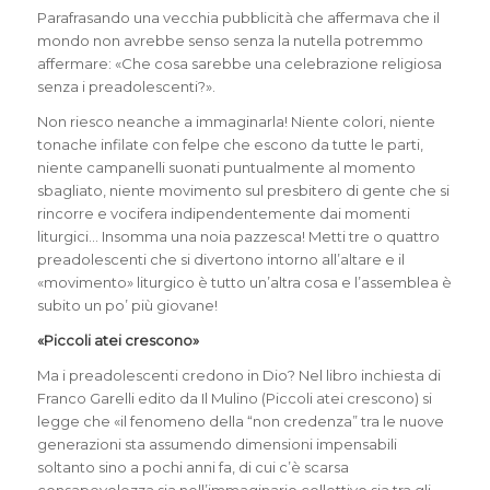
Parafrasando una vecchia pubblicità che affermava che il
mondo non avrebbe senso senza la nutella potremmo
affermare: «Che cosa sarebbe una celebrazione religiosa
senza i preadolescenti?».
Non riesco neanche a immaginarla! Niente colori, niente
tonache infilate con felpe che escono da tutte le parti,
niente campanelli suonati puntualmente al momento
sbagliato, niente movimento sul presbitero di gente che si
rincorre e vocifera indipendentemente dai momenti
liturgici… Insomma una noia pazzesca! Metti tre o quattro
preadolescenti che si divertono intorno all’altare e il
«movimento» liturgico è tutto un’altra cosa e l’assemblea è
subito un po’ più giovane!
«Piccoli atei crescono»
Ma i preadolescenti credono in Dio? Nel libro inchiesta di
Franco Garelli edito da Il Mulino (Piccoli atei crescono) si
legge che «il fenomeno della “non credenza” tra le nuove
generazioni sta assumendo dimensioni impensabili
soltanto sino a pochi anni fa, di cui c’è scarsa