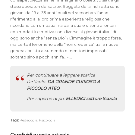
consapevolezza sia nell’immaginario collettivo sia tra gli
stessi operatori del sacro». Soggetti della inchiesta sono
giovani dai 18 ai 35 anni i quali nel raccontarsi fanno
riferimento alla loro prima esperienza religiosa che
ricordano con simpatia ma dalla quale si sono allontani
con modalità e motivazioni diverse. «I giovani italiani di
oggi sono anche “senza Dio”? L’immagine è troppo forse,
ma certo il fenomeno della “non credenza” tra le nuove
generazioni sta assumendo dimensioni impensabili
soltanto sino a pochi anni fa…» …
Per continuare a leggere scarica
l’articolo:
DA GRANDE CURIOSO A
PICCOLO ATEO
Per saperne di pù:
ELLEDICI settore Scuola
Tags:
Pedagogia
,
Psicologia