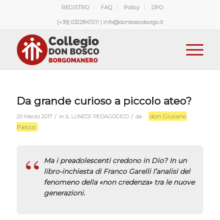
REGISTRO
FAQ
Policy
DPO
[+39] 0322847211 | info@donboscoborgo.it
Da grande curioso a piccolo ateo?
don Giuliano
/
/
20 Marzo 2017
in
IL LUNEDI’ PEDAGOGICO
da
Palizzi
Ma i preadolescenti credono in Dio? In un
libro-inchiesta di Franco Garelli l’analisi del
fenomeno della «non credenza» tra le nuove
generazioni.