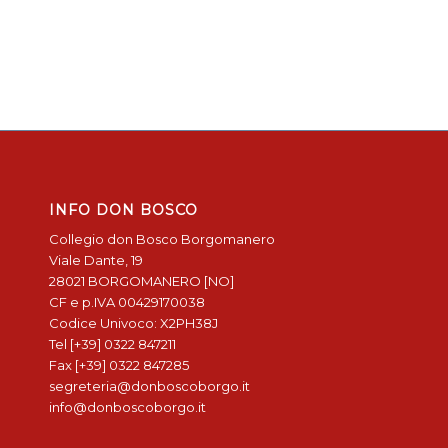
INFO DON BOSCO
Collegio don Bosco Borgomanero
Viale Dante, 19
28021 BORGOMANERO [NO]
CF e p.IVA 00429170038
Codice Univoco: X2PH38J
Tel [+39] 0322 847211
Fax [+39] 0322 847285
segreteria@donboscoborgo.it
info@donboscoborgo.it