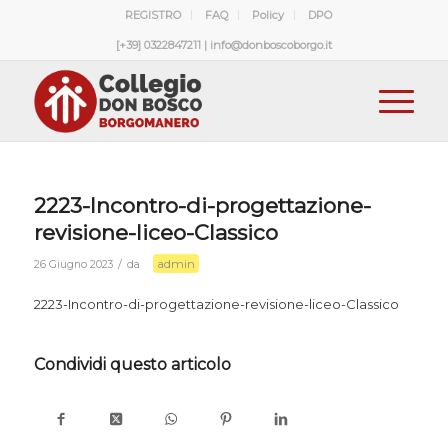
REGISTRO
FAQ
Policy
DPO
[+39] 0322847211 | info@donboscoborgo.it
2223-Incontro-di-progettazione-
revisione-liceo-Classico
admin
/
26 Giugno 2023
da
2223-Incontro-di-progettazione-revisione-liceo-Classico
Condividi questo articolo