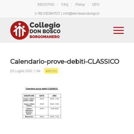
REGISTRO
FAQ
Policy
DPO
[+39] 0322847211 | info@donboscoborgo.it
Calendario-prove-debiti-CLASSICO
admin
/
25 Luglio 2022
da