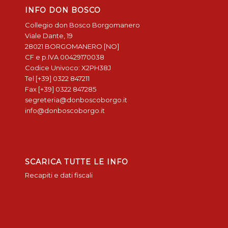
INFO DON BOSCO
Collegio don Bosco Borgomanero
Viale Dante, 19
28021 BORGOMANERO [NO]
CF e p.IVA 00429170038
Codice Univoco: X2PH38J
Tel [+39] 0322 847211
Fax [+39] 0322 847285
segreteria@donboscoborgo.it
info@donboscoborgo.it
SCARICA TUTTE LE INFO
Recapiti e dati fiscali