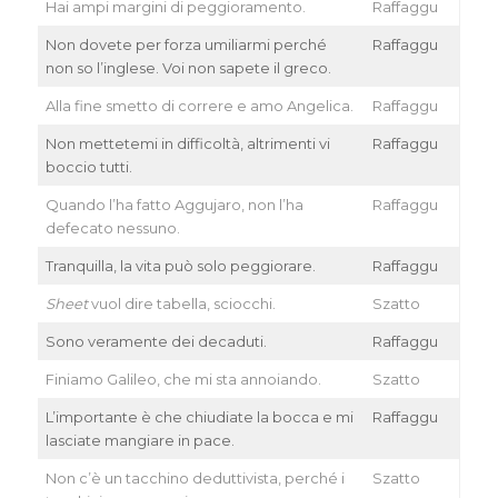
Hai ampi margini di peggioramento.
Raffaggu
Non dovete per forza umiliarmi perché
Raffaggu
non so l’inglese. Voi non sapete il greco.
Alla fine smetto di correre e amo Angelica.
Raffaggu
Non mettetemi in difficoltà, altrimenti vi
Raffaggu
boccio tutti.
Quando l’ha fatto Aggujaro, non l’ha
Raffaggu
defecato nessuno.
Tranquilla, la vita può solo peggiorare.
Raffaggu
Sheet
vuol dire tabella, sciocchi.
Szatto
Sono veramente dei decaduti.
Raffaggu
Finiamo Galileo, che mi sta annoiando.
Szatto
L’importante è che chiudiate la bocca e mi
Raffaggu
lasciate mangiare in pace.
Non c’è un tacchino deduttivista, perché i
Szatto