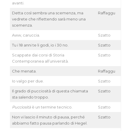
avanti.
Detta così sembra una scemenza, ma
Raffaggu
vedrete che riflettendo sarà meno una
scemenza.
Aww, caruccia.
Szatto
Tu i 18 anni te li godi, io i 30 no.
Szatto
Scappate dai corsi di Storia
Szatto
Contemporanea all’università.
Che menata.
Raffaggu
Io valgo per due.
Szatto
Il grado di pucciosità di questa chiamata
Szatto
sta salendo troppo.
Pucciosità
è un termine tecnico.
Szatto
Non vi lascio il minuto di pausa, perché
Szatto
abbiamo fatto pausa parlando di Hegel.