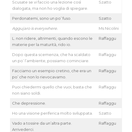
Scusate se vi faccio una lezione così
Szatto
dialogata, ma non ho voglia di spiegare.
Perdonatemi, sono un po’ fuso.
Szatto
Aggujaro is everywhere.
Ms Nicolini
L. non ridere, altrimenti, quando escono le
Raffaggu
materie per la maturità, rido io.
Dopo questa scemenza, che ha scaldato
Raffaggu
un po’ l’ambiente, possiamo cominciare.
Facciamo un esempio cretino, che era un
Raffaggu
po’ che non lo rievocavamo.
Puoi chiedermi quello che vuoi, basta che
Raffaggu
non siano soldi.
Che depressione.
Raffaggu
Ho una visione periferica molto sviluppata.
Szatto
Vado a tossire da un’altra parte.
Raffaggu
Arrivederci.