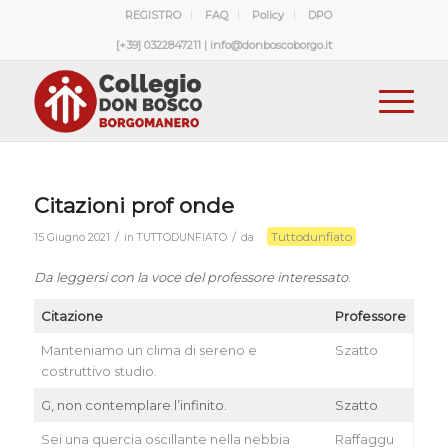
REGISTRO
FAQ
Policy
DPO
[+39] 0322847211 | info@donboscoborgo.it
Citazioni prof onde
Tuttodunfiato
/
/
15 Giugno 2021
in
TUTTODUNFIATO
da
Da leggersi con la voce del professore interessato
.
Citazione
Professore
Manteniamo un clima di sereno e
Szatto
costruttivo studio.
G, non contemplare l’infinito.
Szatto
Sei una quercia oscillante nella nebbia
Raffaggu