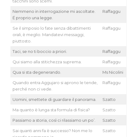
tacchini sono scemi.
Nemmeno in interrogazione mi ascoltate.
Raffaggu
É proprio una legge.
Se il simposio lo fate senza dibattimenti
Raffaggu
orali, è meglio. Mandatevi messaggi,
piuttosto.
Taci, se no ti boccio a priori.
Raffaggu
Qui siamo alla stitichezza suprema.
Raffaggu
Qua si sta degenerando.
Ms Nicolini
Quando entra Aggujaro si aprono le tende,
Raffaggu
perché non ci vede.
Uomini, smettete di guardare il panorama.
Szatto
Ma quanto è lunga sta formula di fisica?
Szatto
Passiamo a storia, così ci rilassiamo un po’.
Szatto
Sai quanti anni fa è successo? Non me lo
Szatto