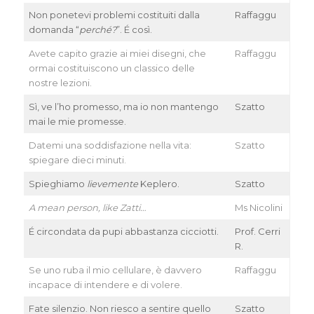
Non ponetevi problemi costituiti dalla
Raffaggu
domanda “
perché?
”. É così.
Avete capito grazie ai miei disegni, che
Raffaggu
ormai costituiscono un classico delle
nostre lezioni.
Sì, ve l’ho promesso, ma io non mantengo
Szatto
mai le mie promesse.
Datemi una soddisfazione nella vita:
Szatto
spiegare dieci minuti.
Spieghiamo
lievemente
Keplero.
Szatto
A mean person, like Zatti…
Ms Nicolini
É circondata da pupi abbastanza cicciotti.
Prof. Cerri
R.
Se uno ruba il mio cellulare, è davvero
Raffaggu
incapace di intendere e di volere.
Fate silenzio. Non riesco a sentire quello
Szatto