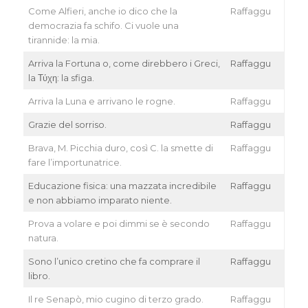
Come Alfieri, anche io dico che la
Raffaggu
democrazia fa schifo. Ci vuole una
tirannide: la mia.
Arriva la Fortuna o, come direbbero i Greci,
Raffaggu
la Τύχη: la sfiga.
Arriva la Luna e arrivano le rogne.
Raffaggu
Grazie del sorriso.
Raffaggu
Brava, M. Picchia duro, così C. la smette di
Raffaggu
fare l’importunatrice.
Educazione fisica: una mazzata incredibile
Raffaggu
e non abbiamo imparato niente.
Prova a volare e poi dimmi se è secondo
Raffaggu
natura.
Sono l’unico cretino che fa comprare il
Raffaggu
libro.
Il re Senapò, mio cugino di terzo grado.
Raffaggu