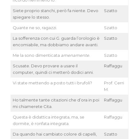
ricordo nemmeno io.
Siete proprio stanchi, però fa niente. Devo
Szatto
spiegare lo stesso.
Quante ne so, ragazzi.
Szatto
La sofferenza con cui G. guarda l’orologio è
Szatto
encomiabile, ma dobbiamo andare avanti.
Me la sono dimenticata
amenamente
.
Szatto
Scusate. Devo provare a usare il
Raffaggu
computer, quindi ci metterò dodici anni.
Vi state mettendo a posto tutti i brufoli?
Prof. Cerri
M.
Ho talmente tante citazioni che d’ora in poi
Raffaggu
mi chiamerete Cita.
Questa è didattica integrata, ma, se
Raffaggu
dormite, è ronfata integrata.
Da quando hai cambiato colore di capelli,
Szatto