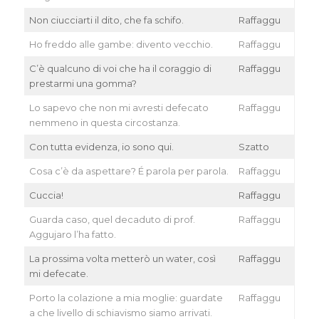
Non ciucciarti il dito, che fa schifo.
Raffaggu
Ho freddo alle gambe: divento vecchio.
Raffaggu
C’è qualcuno di voi che ha il coraggio di
Raffaggu
prestarmi una gomma?
Lo sapevo che non mi avresti defecato
Raffaggu
nemmeno in questa circostanza.
Con tutta evidenza, io sono qui.
Szatto
Cosa c’è da aspettare? É parola per parola.
Raffaggu
Cuccia!
Raffaggu
Guarda caso, quel decaduto di prof.
Raffaggu
Aggujaro l’ha fatto.
La prossima volta metterò un water, così
Raffaggu
mi defecate.
Porto la colazione a mia moglie: guardate
Raffaggu
a che livello di schiavismo siamo arrivati.