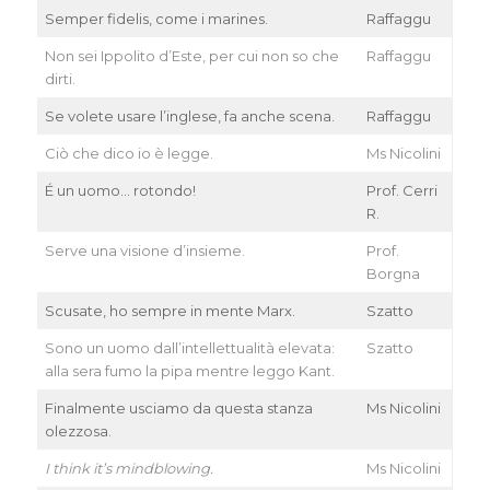
Semper fidelis, come i marines.
Raffaggu
Non sei Ippolito d’Este, per cui non so che
Raffaggu
dirti.
Se volete usare l’inglese, fa anche scena.
Raffaggu
Ciò che dico io è legge.
Ms Nicolini
É un uomo… rotondo!
Prof. Cerri
R.
Serve una visione d’insieme.
Prof.
Borgna
Scusate, ho sempre in mente Marx.
Szatto
Sono un uomo dall’intellettualità elevata:
Szatto
alla sera fumo la pipa mentre leggo Kant.
Finalmente usciamo da questa stanza
Ms Nicolini
olezzosa.
I think it’s mindblowing.
Ms Nicolini