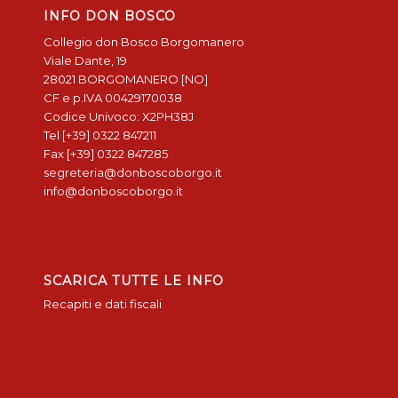
INFO DON BOSCO
Collegio don Bosco Borgomanero
Viale Dante, 19
28021 BORGOMANERO [NO]
CF e p.IVA 00429170038
Codice Univoco: X2PH38J
Tel [+39] 0322 847211
Fax [+39] 0322 847285
segreteria@donboscoborgo.it
info@donboscoborgo.it
SCARICA TUTTE LE INFO
Recapiti e dati fiscali