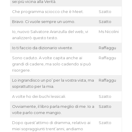
sei più vicina alla Verità.
Che programma sciocco che è Meet.
Szatto
Bravo. Ci vuole sempre un uomo.
Szatto
Io, nuovo Salvatore Aranzulla del web, vi
Ms Nicolini
analizzerò questo testo.
Io ti faccio da dizionario vivente.
Raffaggu
Sono caduto. A volte capita anche ai
Raffaggu
grandi di cadere, ma solo cadendo si può
risorgere.
Lo ingrandisco un po’ per la vostra vista, ma
Raffaggu
soprattutto per la mia.
A volte ho dei buchi lessicali.
Szatto
Ovviamente, il libro parla meglio di me. Io a
Szatto
volte parlo come mangio.
Dopo quest’attimo di dramma, relativo ai
Szatto
miei sopraggiunti trent’anni, andiamo