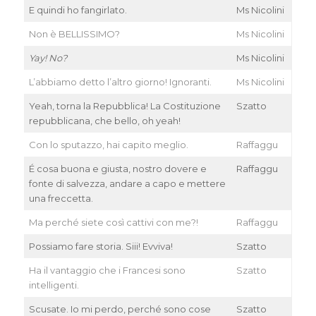
E quindi ho fangirlato.
Ms Nicolini
Non è BELLISSIMO?
Ms Nicolini
Yay! No?
Ms Nicolini
L’abbiamo detto l’altro giorno! Ignoranti.
Ms Nicolini
Yeah, torna la Repubblica! La Costituzione
Szatto
repubblicana, che bello, oh yeah!
Con lo sputazzo, hai capito meglio.
Raffaggu
É cosa buona e giusta, nostro dovere e
Raffaggu
fonte di salvezza, andare a capo e mettere
una freccetta.
Ma perché siete così cattivi con me?!
Raffaggu
Possiamo fare storia. Siii! Evviva!
Szatto
Ha il vantaggio che i Francesi sono
Szatto
intelligenti.
Scusate. Io mi perdo, perché sono cose
Szatto