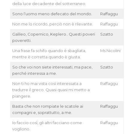
della luce decadente del sotterraneo.
Sono l’uomo meno defecato del mondo.
Raffaggu
Non me lo ricordo, perciò non è rilevante.
Raffaggu
Galileo, Copernico, Keplero.. Questi poveri
Szatto
poveretti.
Una frase fa schifo quando è sbagliata,
Ms Nicolini
mentre è corretta quando è giusta.
So che voi non siete interessati, ma pace,
Szatto
perché interessa a me.
Non ti ho mai vista così interessata a
Raffaggu
tradurre il greco. Quasi quasi mi metto a
piangere.
Basta che non rompiate le scatole ai
Raffaggu
compagni e, soprattutto, a me.
Io faccio così, gli altri facciano come
Raffaggu
vogliono.