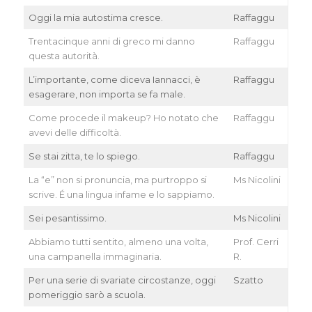
Oggi la mia autostima cresce.
Raffaggu
Trentacinque anni di greco mi danno
Raffaggu
questa autorità.
L’importante, come diceva Iannacci, è
Raffaggu
esagerare, non importa se fa male.
Come procede il makeup? Ho notato che
Raffaggu
avevi delle difficoltà.
Se stai zitta, te lo spiego.
Raffaggu
La “e” non si pronuncia, ma purtroppo si
Ms Nicolini
scrive. É una lingua infame e lo sappiamo.
Sei pesantissimo.
Ms Nicolini
Abbiamo tutti sentito, almeno una volta,
Prof. Cerri
una campanella immaginaria.
R.
Per una serie di svariate circostanze, oggi
Szatto
pomeriggio sarò a scuola.