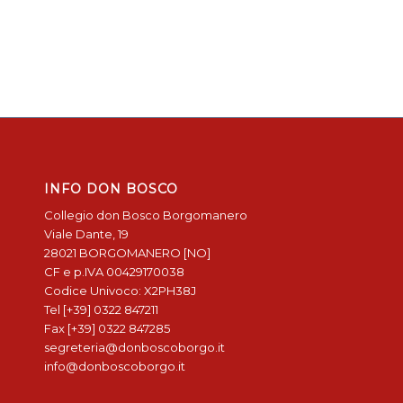
INFO DON BOSCO
Collegio don Bosco Borgomanero
Viale Dante, 19
28021 BORGOMANERO [NO]
CF e p.IVA 00429170038
Codice Univoco: X2PH38J
Tel [+39] 0322 847211
Fax [+39] 0322 847285
segreteria@donboscoborgo.it
info@donboscoborgo.it