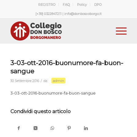
REGISTRO
FAQ
Policy
DPO
[+39] 0322847211 | info@donboscoborgo.it
3-03-ott-2016-buonumore-fa-buon-
sangue
admin
/
30 Settembre 2016
da
3-03-ott-2016-buonumore-fa-buon-sangue
Condividi questo articolo