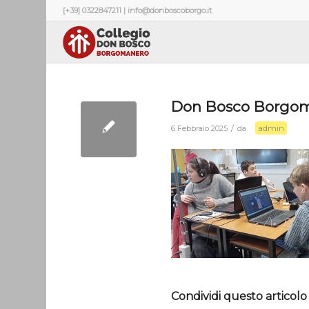
[+39] 0322847211 | info@donboscoborgo.it
Don Bosco Borgom
admin
/
6 Febbraio 2025
da
Condividi questo articolo