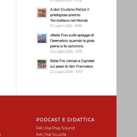
31 Luglio 2026 - 18:32
A don Giuliano Palizzi il
prestigioso premio
Torricellano nel Mondo
31 Luglio 2026 - 18:30
«Bella Fra» sulle spiagge di
Cesenatico: quando la gioia
piena si fa cammino
24 Luglio 2026 - 6:00
Bella Fra: campo a Gignese
sui passi di San Francesco
22 Luglio 2026 - 19:01
PODCAST E DIDATTICA
RAI | Rai Play Sound
o
RAI | Rai Scuola