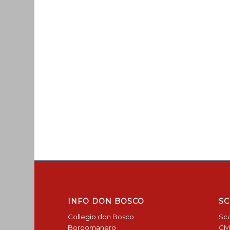
INFO DON BOSCO
SC
Collegio don Bosco
Scu
Borgomanero
CM