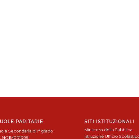
UOLE PARITARIE
SITI ISTITUZIONALI
Ministero della Pubblica
ola Secondaria di I° grado
Istruzione
Ufficio Scolastic
: NO1M001009