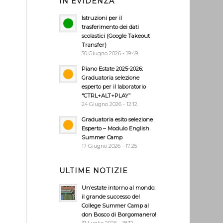
IN EVIDENZA
Istruzioni per il
trasferimento dei dati
scolastici (Google Takeout
Transfer)
30 Giugno 2026 - 19:49
Piano Estate 2025-2026:
Graduatoria selezione
esperto per il laboratorio
“CTRL+ALT+PLAY”
24 Giugno 2026 - 12:12
Graduatoria esito selezione
Esperto – Modulo English
Summer Camp
17 Giugno 2026 - 17:25
ULTIME NOTIZIE
Un’estate intorno al mondo:
il grande successo del
College Summer Camp al
don Bosco di Borgomanero!