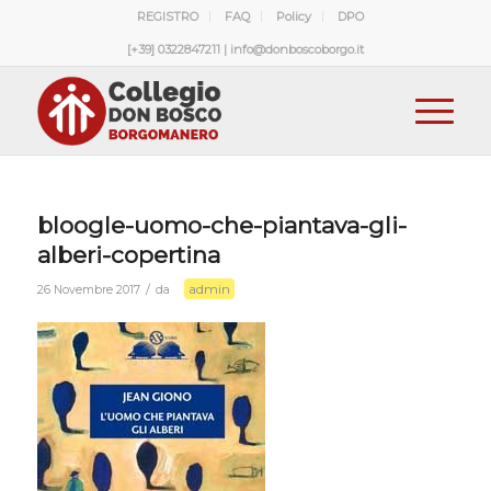
REGISTRO
FAQ
Policy
DPO
[+39] 0322847211 | info@donboscoborgo.it
bloogle-uomo-che-piantava-gli-
alberi-copertina
admin
/
26 Novembre 2017
da