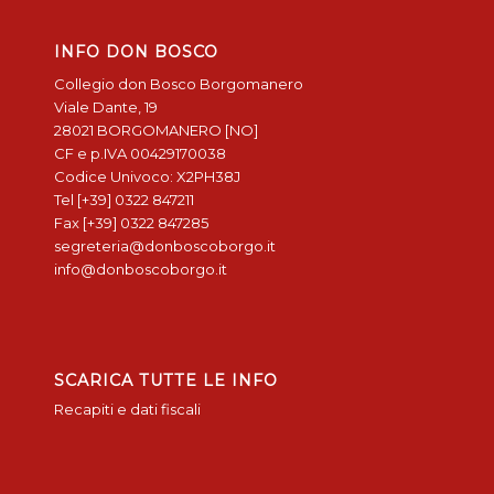
INFO DON BOSCO
Collegio don Bosco Borgomanero
Viale Dante, 19
28021 BORGOMANERO [NO]
CF e p.IVA 00429170038
Codice Univoco: X2PH38J
Tel [+39] 0322 847211
Fax [+39] 0322 847285
segreteria@donboscoborgo.it
info@donboscoborgo.it
SCARICA TUTTE LE INFO
Recapiti e dati fiscali