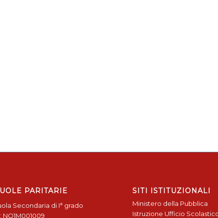
UOLE PARITARIE
SITI ISTITUZIONALI
Ministero della Pubblica
ola Secondaria di I° grado
Istruzione
Ufficio Scolastic
: NO1M001009