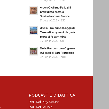
31 Luglio 2026 - 18:32
A don Giuliano Palizzi il
prestigioso premio
Torricellano nel Mondo
31 Luglio 2026 - 18:30
«Bella Fra» sulle spiagge di
Cesenatico: quando la gioia
piena si fa cammino
24 Luglio 2026 - 6:00
Bella Fra: campo a Gignese
sui passi di San Francesco
22 Luglio 2026 - 19:01
PODCAST E DIDATTICA
RAI | Rai Play Sound
o
RAI | Rai Scuola