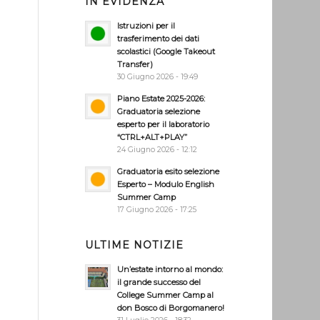
IN EVIDENZA
Istruzioni per il
trasferimento dei dati
scolastici (Google Takeout
Transfer)
30 Giugno 2026 - 19:49
Piano Estate 2025-2026:
Graduatoria selezione
esperto per il laboratorio
“CTRL+ALT+PLAY”
24 Giugno 2026 - 12:12
Graduatoria esito selezione
Esperto – Modulo English
Summer Camp
17 Giugno 2026 - 17:25
ULTIME NOTIZIE
Un’estate intorno al mondo:
il grande successo del
College Summer Camp al
don Bosco di Borgomanero!