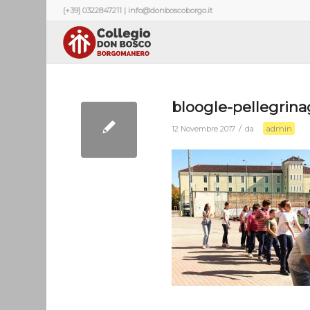
[+39] 0322847211 | info@donboscoborgo.it
bloogle-pellegrina
admin
/
12 Novembre 2017
da