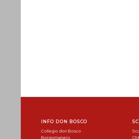
INFO DON BOSCO
SC
Collegio don Bosco
Scu
Borgomanero
CM