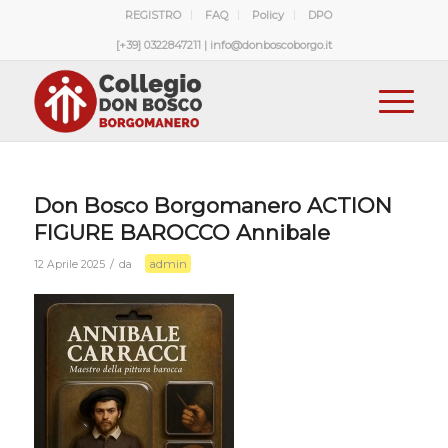
REGISTRO
FAQ
Policy
DPO
[+39] 0322847211 | info@donboscoborgo.it
Don Bosco Borgomanero ACTION
FIGURE BAROCCO Annibale
admin
/
12 Aprile 2025
da