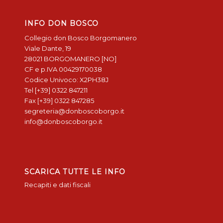
INFO DON BOSCO
Collegio don Bosco Borgomanero
Viale Dante, 19
28021 BORGOMANERO [NO]
CF e p.IVA 00429170038
Codice Univoco: X2PH38J
Tel [+39] 0322 847211
Fax [+39] 0322 847285
segreteria@donboscoborgo.it
info@donboscoborgo.it
SCARICA TUTTE LE INFO
Recapiti e dati fiscali