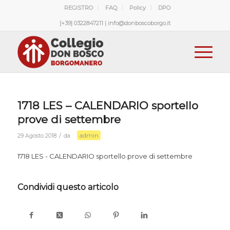
REGISTRO
FAQ
Policy
DPO
[+39] 0322847211 | info@donboscoborgo.it
1718 LES – CALENDARIO sportello
prove di settembre
admin
/
29 Agosto 2018
da
1718 LES - CALENDARIO sportello prove di settembre
Condividi questo articolo