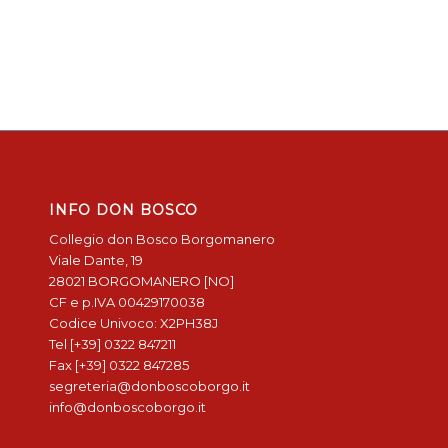
INFO DON BOSCO
Collegio don Bosco Borgomanero
Viale Dante, 19
28021 BORGOMANERO [NO]
CF e p.IVA 00429170038
Codice Univoco: X2PH38J
Tel [+39] 0322 847211
Fax [+39] 0322 847285
segreteria@donboscoborgo.it
info@donboscoborgo.it